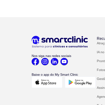
Recu
Atraç
IA no
Nos siga nas redes sociais
Pront
Fotos
Baixe o app do My Smart Clinic
Gest
Assin
Agend