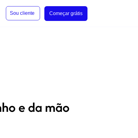
Sou cliente
Começar grátis
nho e da mão