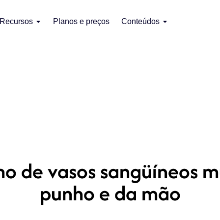
Recursos
Planos e preços
Conteúdos
o de vasos sangüíneos múl
punho e da mão