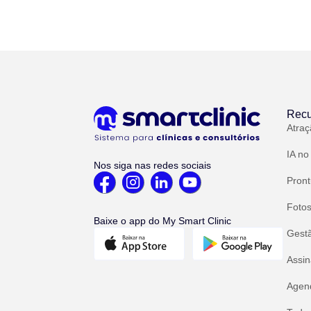
Recu
Atraç
IA no
Nos siga nas redes sociais
Pront
Fotos
Baixe o app do My Smart Clinic
Gest
Assin
Agend