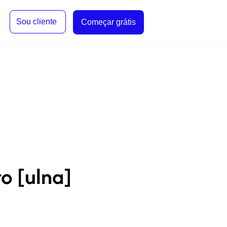
Sou cliente
Começar grátis
to [ulna]