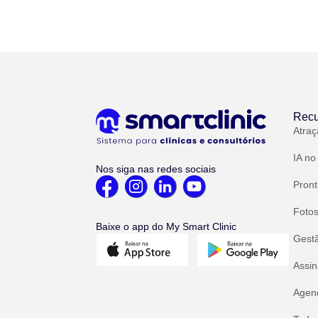
Recu
Atraç
IA no
Nos siga nas redes sociais
Pront
Fotos
Baixe o app do My Smart Clinic
Gest
Assin
Agend