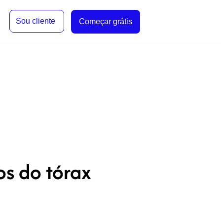
Sou cliente
Começar grátis
s do tórax