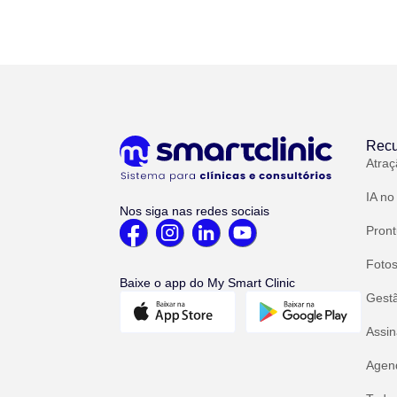
Recu
Atraç
IA no
Nos siga nas redes sociais
Pront
Fotos
Baixe o app do My Smart Clinic
Gest
Assin
Agend