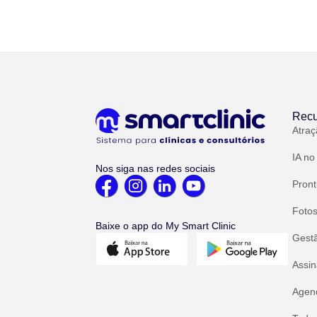
Recu
Atraç
IA no
Nos siga nas redes sociais
Pront
Fotos
Baixe o app do My Smart Clinic
Gest
Assin
Agend