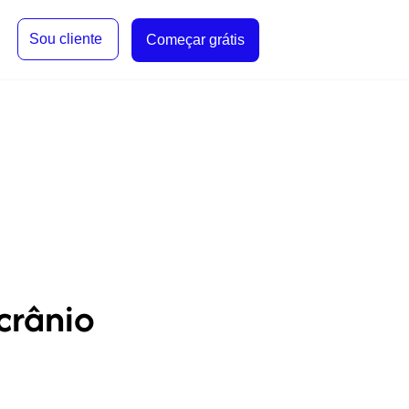
Sou cliente
Começar grátis
crânio