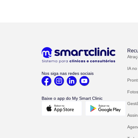
Recu
Atraç
IA no
Nos siga nas redes sociais
Pront
Fotos
Baixe o app do My Smart Clinic
Gest
Assin
Agend