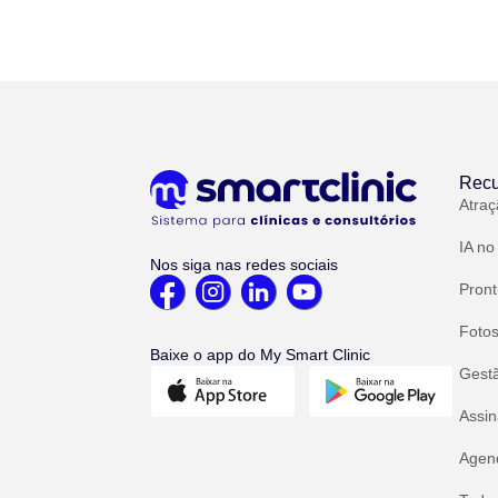
Recu
Atraç
IA no
Nos siga nas redes sociais
Pront
Fotos
Baixe o app do My Smart Clinic
Gest
Assin
Agend