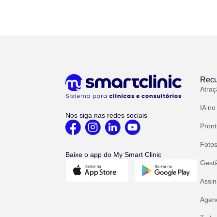
Recu
Atraç
IA no
Nos siga nas redes sociais
Pront
Fotos
Baixe o app do My Smart Clinic
Gest
Assin
Agend