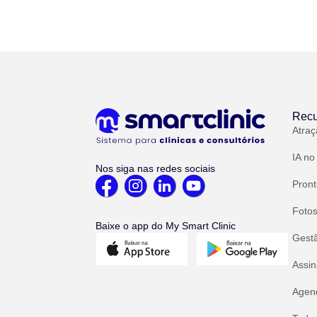
Recu
Atraç
IA no
Nos siga nas redes sociais
Pront
Fotos
Baixe o app do My Smart Clinic
Gest
Assin
Agend