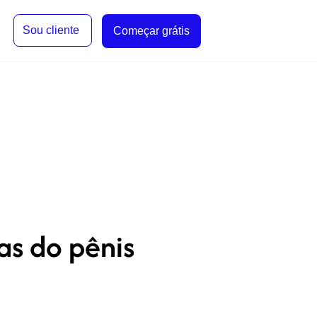
Sou cliente
Começar grátis
as do pênis