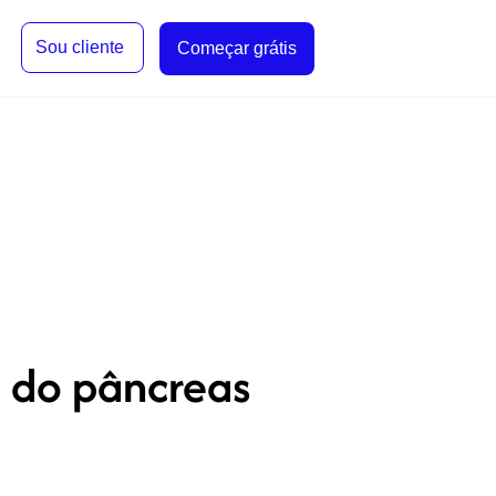
Sou cliente
Começar grátis
a do pâncreas