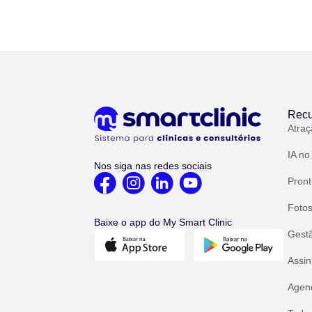
Recu
Atraç
IA no
Nos siga nas redes sociais
Pront
Fotos
Baixe o app do My Smart Clinic
Gest
Assin
Agend