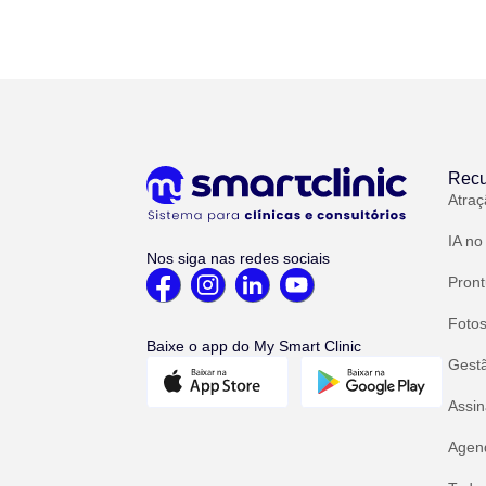
Recu
Atraç
IA no
Nos siga nas redes sociais
Pront
Fotos
Baixe o app do My Smart Clinic
Gest
Assin
Agend