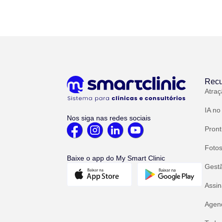
Recu
Atraç
IA no
Nos siga nas redes sociais
Pront
Fotos
Baixe o app do My Smart Clinic
Gest
Assin
Agend