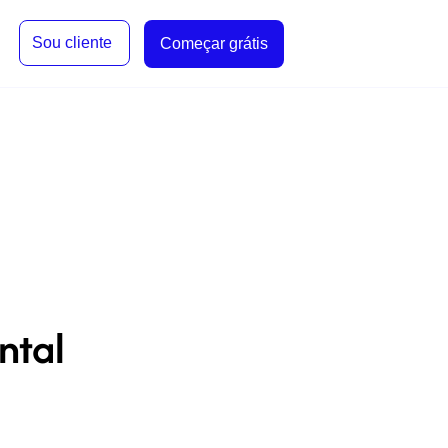
Sou cliente
Começar grátis
ntal