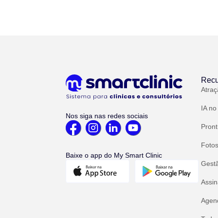
Recu
Atraç
IA no
Nos siga nas redes sociais
Pront
Fotos
Baixe o app do My Smart Clinic
Gest
Assin
Agend