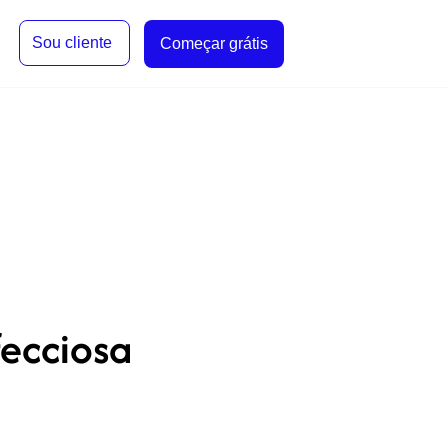
Sou cliente
Começar grátis
fecciosa