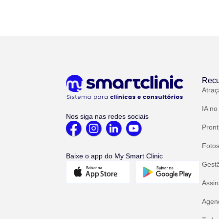
Recu
Atraç
IA no
Nos siga nas redes sociais
Pront
Fotos
Baixe o app do My Smart Clinic
Gest
Assin
Agend