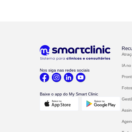
Recu
Atraç
IA no
Nos siga nas redes sociais
Pront
Fotos
Baixe o app do My Smart Clinic
Gest
Assin
Agend