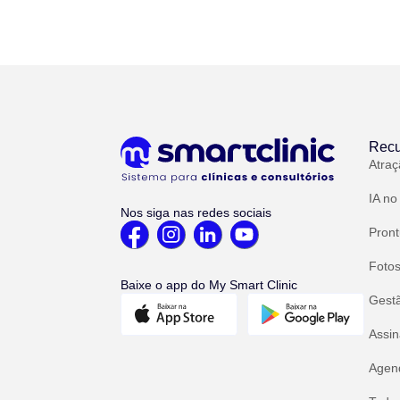
Recu
Atraç
IA no
Nos siga nas redes sociais
Pront
Fotos
Baixe o app do My Smart Clinic
Gest
Assin
Agend