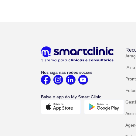
Recu
Atraç
IA no
Nos siga nas redes sociais
Pront
Fotos
Baixe o app do My Smart Clinic
Gest
Assin
Agend