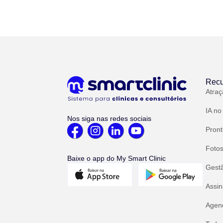
Recu
Atraç
IA no
Nos siga nas redes sociais
Pront
Fotos
Baixe o app do My Smart Clinic
Gest
Assin
Agend