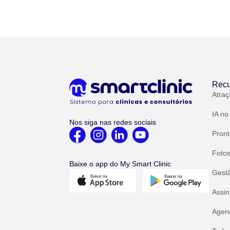
Recu
Atraç
IA no
Nos siga nas redes sociais
Pront
Fotos
Baixe o app do My Smart Clinic
Gest
Assin
Agend