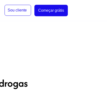
Sou cliente
Começar grátis
drogas