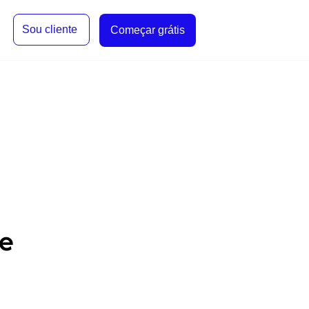
Sou cliente
Começar grátis
e