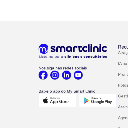
Recu
Atraç
IA no
Nos siga nas redes sociais
Pront
Fotos
Baixe o app do My Smart Clinic
Gest
Assin
Agend