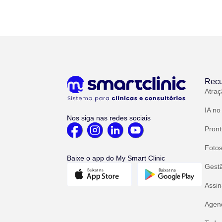
Recu
Atraç
IA no
Nos siga nas redes sociais
Pront
Fotos
Baixe o app do My Smart Clinic
Gest
Assin
Agend