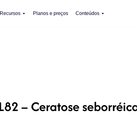
Recursos
Planos e preços
Conteúdos
L82 – Ceratose seborréic