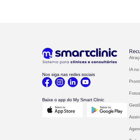
Recu
Atraç
IA no
Nos siga nas redes sociais
Pront
Fotos
Baixe o app do My Smart Clinic
Gest
Assin
Agend