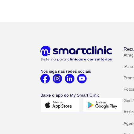
Recu
Atraç
IA no
Nos siga nas redes sociais
Pront
Fotos
Baixe o app do My Smart Clinic
Gest
Assin
Agend