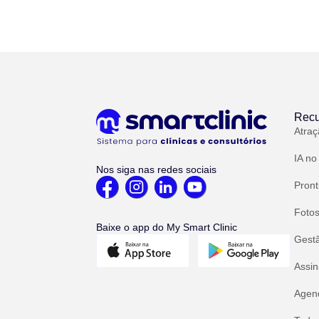
Recu
Atraç
IA no
Nos siga nas redes sociais
Pront
Fotos
Baixe o app do My Smart Clinic
Gest
Assin
Agend