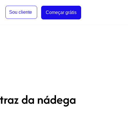
Sou cliente
Começar grátis
ntraz da nádega