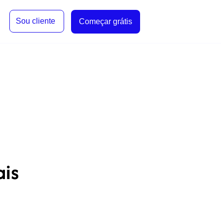
Sou cliente
Começar grátis
ais