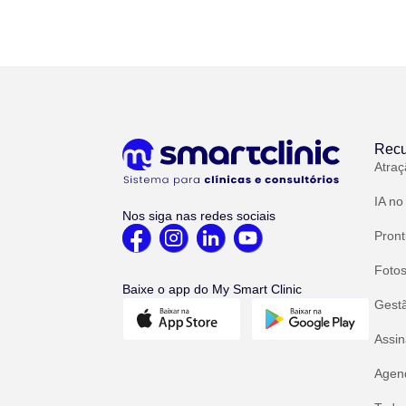
Recu
Atraç
IA no
Nos siga nas redes sociais
Pront
Fotos
Baixe o app do My Smart Clinic
Gest
Assin
Agend