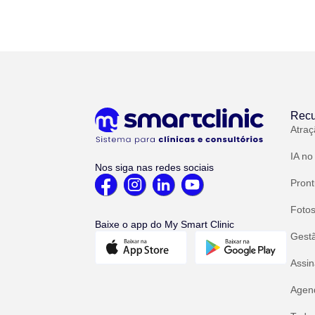
Recu
Atraç
IA no
Nos siga nas redes sociais
Pront
Fotos
Baixe o app do My Smart Clinic
Gest
Assin
Agend