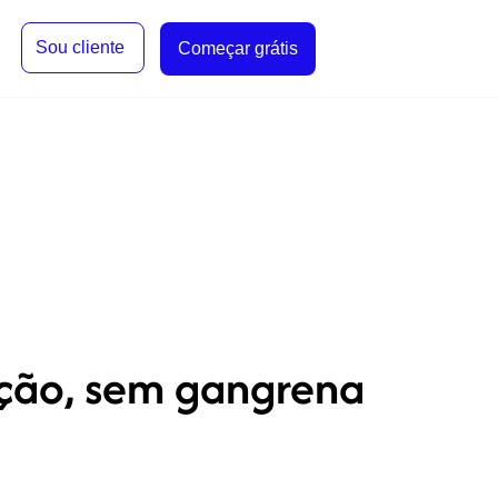
Sou cliente
Começar grátis
ução, sem gangrena