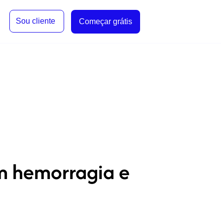
Sou cliente
Começar grátis
om hemorragia e