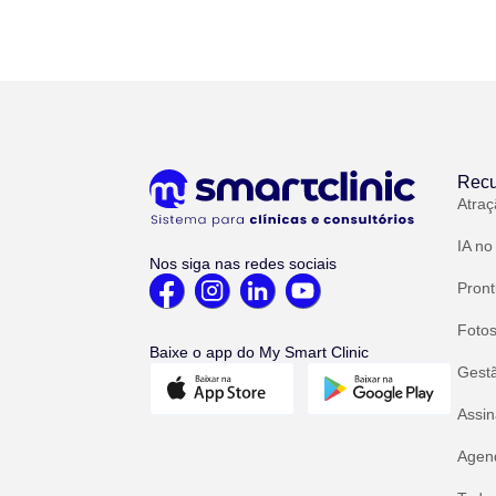
Recu
Atraç
IA no
Nos siga nas redes sociais
Pront
Fotos
Baixe o app do My Smart Clinic
Gest
Assin
Agend