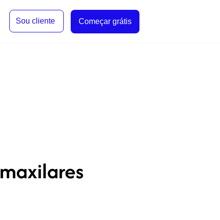
Sou cliente
Começar grátis
 maxilares