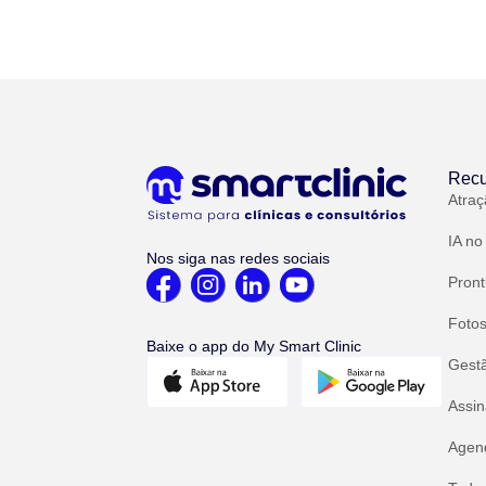
Recu
Atraç
IA no
Nos siga nas redes sociais
Pront
Fotos
Baixe o app do My Smart Clinic
Gest
Assin
Agend