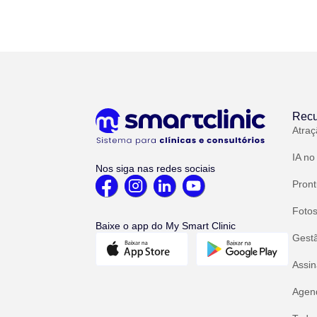
Recu
Atraç
IA no
Nos siga nas redes sociais
Pront
Fotos
Baixe o app do My Smart Clinic
Gest
Assin
Agend