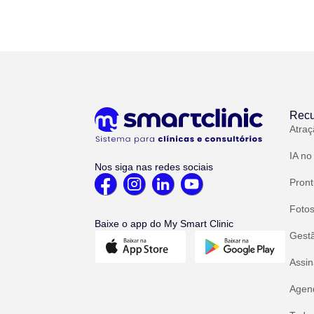
Recu
Atraç
IA no
Nos siga nas redes sociais
Pront
Fotos
Baixe o app do My Smart Clinic
Gest
Assin
Agend