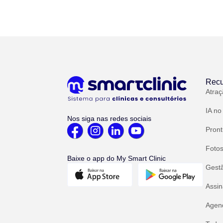
Recu
Atraç
IA no
Nos siga nas redes sociais
Pront
Fotos
Baixe o app do My Smart Clinic
Gest
Assin
Agend