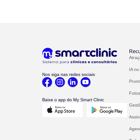
Recu
Atraç
IA no
Nos siga nas redes sociais
Pront
Fotos
Baixe o app do My Smart Clinic
Gest
Assin
Agend