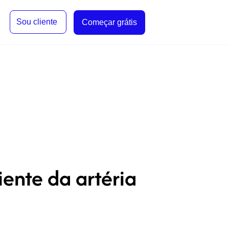
Sou cliente
Começar grátis
ente da artéria