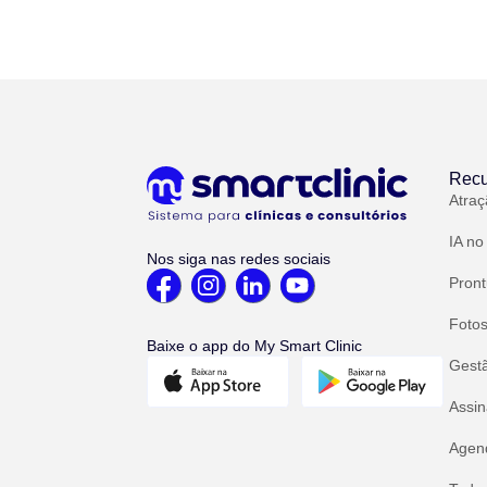
Recu
Atraç
IA no
Nos siga nas redes sociais
Pront
Fotos
Baixe o app do My Smart Clinic
Gest
Assin
Agend