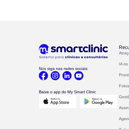
Recu
Atraç
IA no
Nos siga nas redes sociais
Pront
Fotos
Baixe o app do My Smart Clinic
Gest
Assin
Agend