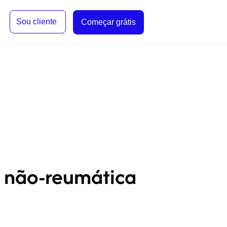
Sou cliente
Começar grátis
de não-reumática