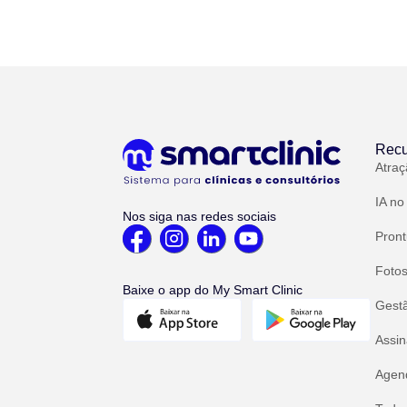
Recu
Atraç
IA no
Nos siga nas redes sociais
Pront
Fotos
Baixe o app do My Smart Clinic
Gest
Assin
Agend