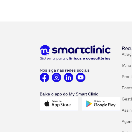
Recu
Atraç
IA no
Nos siga nas redes sociais
Pront
Fotos
Baixe o app do My Smart Clinic
Gest
Assin
Agend