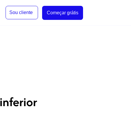
Sou cliente
Começar grátis
nferior