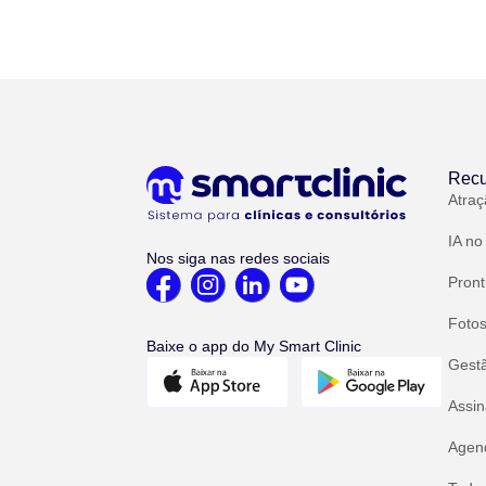
Recu
Atraç
IA no
Nos siga nas redes sociais
Pront
Fotos
Baixe o app do My Smart Clinic
Gest
Assin
Agend