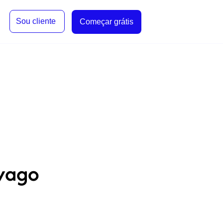
Sou cliente
Começar grátis
 vago