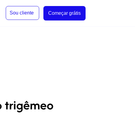
Sou cliente
Começar grátis
o trigêmeo