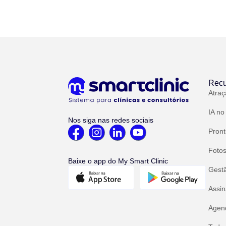
Recu
Atraç
IA no
Nos siga nas redes sociais
Pront
Fotos
Baixe o app do My Smart Clinic
Gest
Assin
Agend