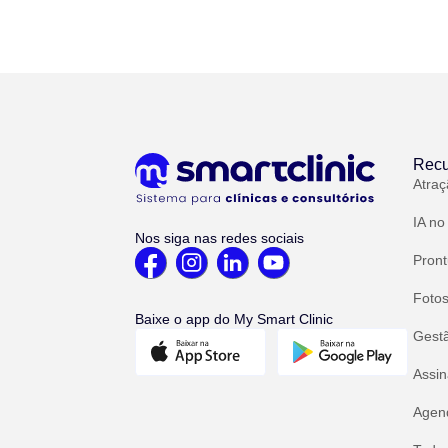
Recu
Atraç
IA no
Nos siga nas redes sociais
Pront
Fotos
Baixe o app do My Smart Clinic
Gest
Assin
Agend