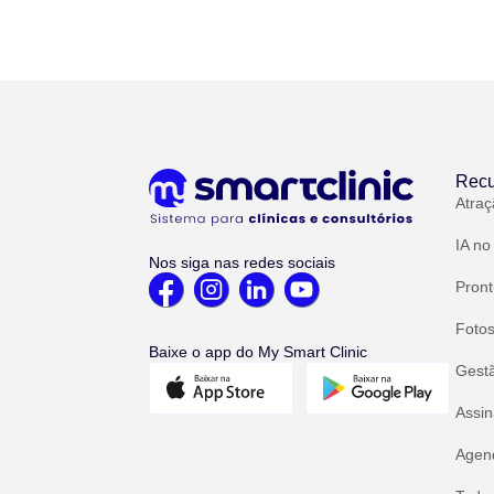
Recu
Atraç
IA no
Nos siga nas redes sociais
Pront
Fotos
Baixe o app do My Smart Clinic
Gest
Assin
Agend