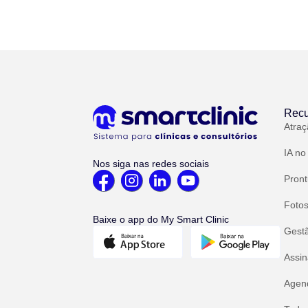
Recu
Atraç
IA no
Nos siga nas redes sociais
Pront
Fotos
Baixe o app do My Smart Clinic
Gest
Assin
Agend