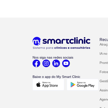
Recu
Atraç
IA no
Nos siga nas redes sociais
Pront
Fotos
Baixe o app do My Smart Clinic
Gest
Assin
Agend