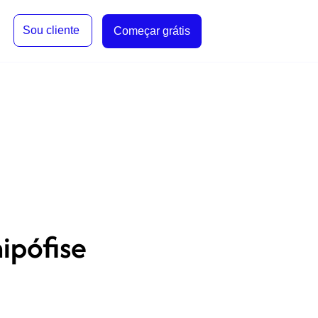
Sou cliente
Começar grátis
ipófise