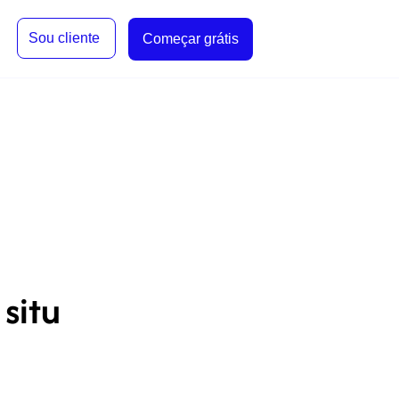
Sou cliente
Começar grátis
situ