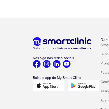
Recu
Atraç
IA no
Nos siga nas redes sociais
Pront
Fotos
Baixe o app do My Smart Clinic
Gest
Assin
Agend