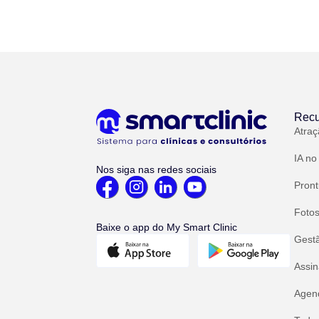
Recu
Atraç
IA no
Nos siga nas redes sociais
Pront
Fotos
Baixe o app do My Smart Clinic
Gest
Assin
Agend