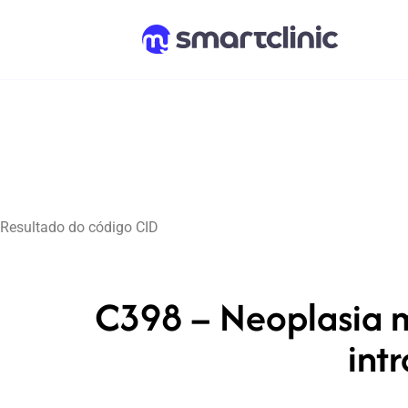
Resultado do código CID
C398 – Neoplasia m
int