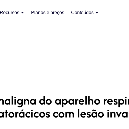
Recursos
Planos e preços
Conteúdos
aligna do aparelho respir
ratorácicos com lesão inva