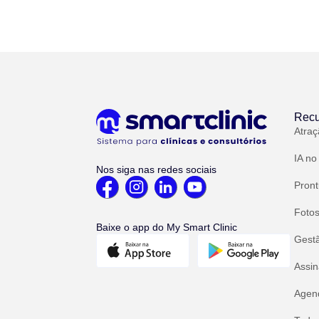
Recu
Atraç
IA no
Nos siga nas redes sociais
Pront
Fotos
Baixe o app do My Smart Clinic
Gest
Assin
Agend