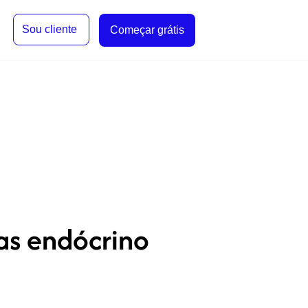
Sou cliente
Começar grátis
as endócrino